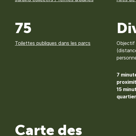
75
Di
Toilettes publiques dans les parcs
Objectif
(distanc
personn
7 minut
proximi
15 minu
quartie
Carte des