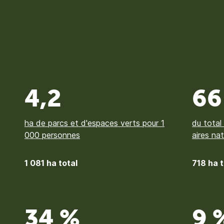
4,2
66
ha de parcs et d'espaces verts pour 1
du total
000 personnes
aires nat
1 081 ha total
718 ha t
34 %
9 