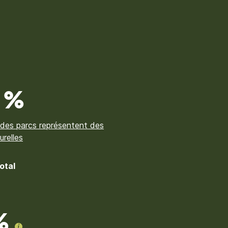
 %
 des parcs représentent des
urelles
otal
%