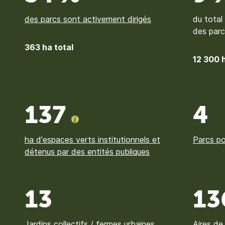
des parcs sont activement dirigés
du total 
des parc
363 ha total
12 300 h
137
4
ha d'espaces verts institutionnels et
Parcs po
détenus par des entités publiques
13
13
Jardins collectifs / fermes urbaines
Aires de